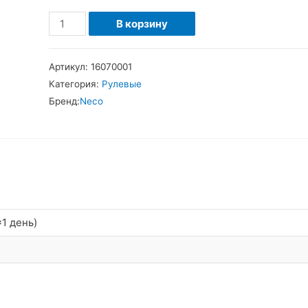
Количество
В корзину
товара
Neco
Артикул:
16070001
Проставочное
Категория:
Рулевые
кольцо
Бренд:
Neco
на
шток
вилки
1 день)