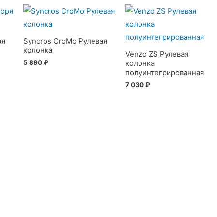
ря
Syncros CroMo Рулевая
колонка
Venzo ZS Рулевая
5 890
₽
колонка
полуинтегрированная
7 030
₽