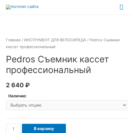
Перейти
Гла
к
ме
содержимому
Главная
/
ИНСТРУМЕНТ ДЛЯ ВЕЛОСИПЕДА
/ Pedros Съемник
кассет профессиональный
Pedros Съемник кассет
профессиональный
2 640
₽
Наличие:
Количество
В корзину