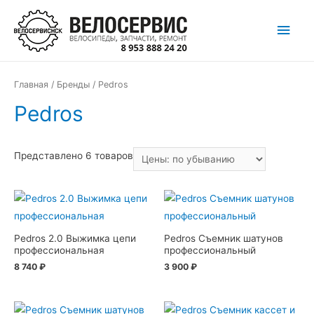
Перейти
Глав
к
содержимому
мен
Главная
/
Бренды
/ Pedros
Pedros
Представлено 6 товаров
Pedros 2.0 Выжимка цепи
Pedros Съемник шатунов
профессиональная
профессиональный
8 740
₽
3 900
₽