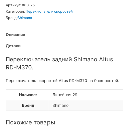
Переключатель
Артикул:
Х83175
задний
Категория:
Переключатели скоростей
Shimano
Бренд:
Shimano
Altus
RD-
Описание
M370
9sp
Детали
Переключатель задний Shimano Altus
RD-M370.
Переключатель скоростей Altus RD-M370 на 9 скоростей.
Наличие:
Линейная 29
Бренд
Shimano
Похожие товары