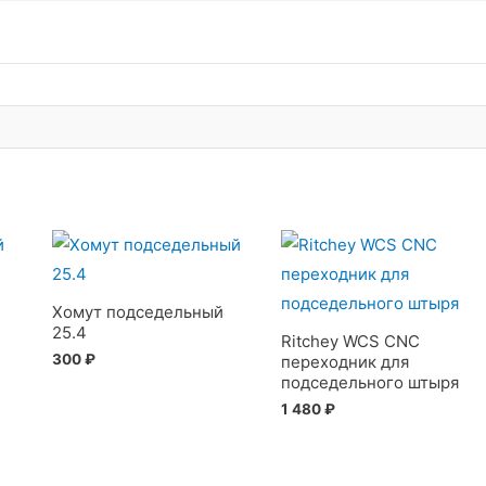
Хомут подседельный
25.4
Ritchey WCS CNC
300
₽
переходник для
подседельного штыря
1 480
₽