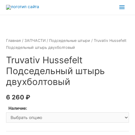
Перейти
Глав
к
мен
содержимому
Главная
/
ЗАПЧАСТИ
/
Подседельные штыри
/ Truvativ Hussefelt
Подседельный штырь двухболтовый
Truvativ Hussefelt
Подседельный штырь
двухболтовый
6 260
₽
Наличие: