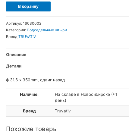
Количество
В корзину
товара
Truvativ
Артикул:
16030002
Hussefelt
Категория:
Подседельные штыри
Подседельный
Бренд:
TRUVATIV
штырь
двухболтовый
Описание
Детали
ф 31.6 x 350mm, сдвиг назад
Наличие:
На складе в Новосибирске (≈1
день)
Бренд
Truvativ
Похожие товары