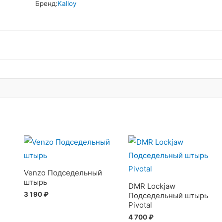
Бренд:
Kalloy
Venzo Подседельный
штырь
DMR Lockjaw
3 190
₽
Подседельный штырь
Pivotal
4 700
₽