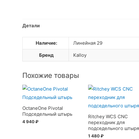
Детали
Наличие:
Линейная 29
Бренд
Kalloy
Похожие товары
OctaneOne Pivotal
Подседельный штырь
Ritchey WCS CNC
4 940
₽
переходник для
подседельного штыря
1 480
₽