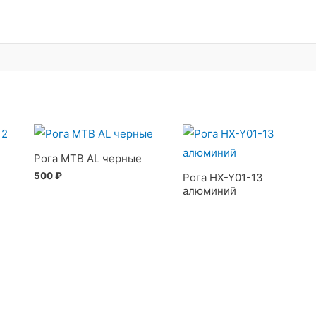
Рога MTB AL черные
500
₽
Рога HX-Y01-13
алюминий