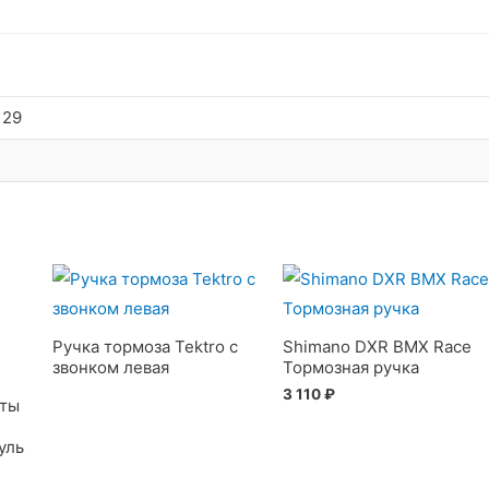
 29
Ручка тормоза Tektro с
Shimano DXR BMX Race
звонком левая
Тормозная ручка
3 110
₽
уты
уль