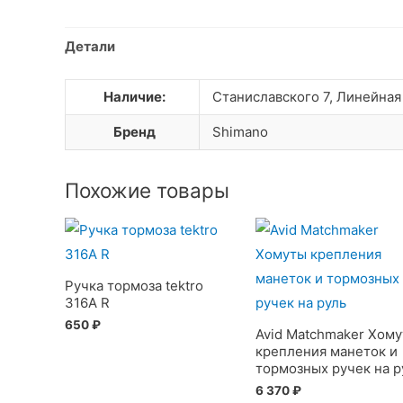
Детали
Наличие:
Станиславского 7, Линейная
Бренд
Shimano
Похожие товары
Ручка тормоза tektro
316A R
650
₽
Avid Matchmaker Хом
крепления манеток и
тормозных ручек на р
6 370
₽