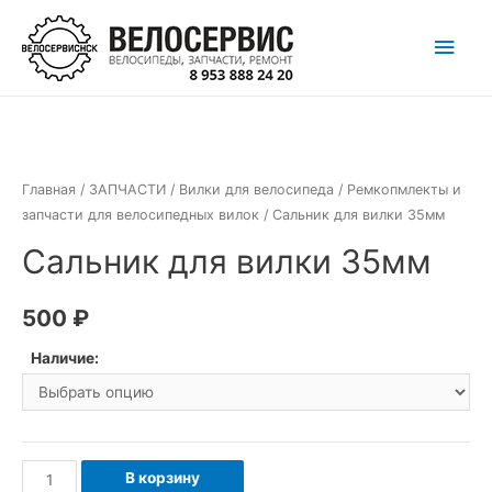
Перейти
Глав
к
содержимому
мен
Главная
/
ЗАПЧАСТИ
/
Вилки для велосипеда
/
Ремкопмлекты и
запчасти для велосипедных вилок
/ Сальник для вилки 35мм
Сальник для вилки 35мм
500
₽
Наличие:
Количество
В корзину