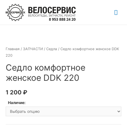
Перейти
Гла
к
содержимому
ме
Главная
/
ЗАПЧАСТИ
/
Седла
/ Седло комфортное женское DDK
220
Седло комфортное
женское DDK 220
1 200
₽
Наличие: