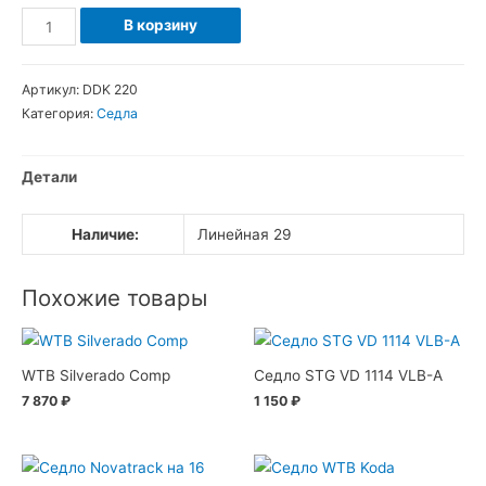
Количество
В корзину
товара
Седло
Артикул:
DDK 220
комфортное
Категория:
Седла
женское
DDK
Детали
220
Наличие:
Линейная 29
Похожие товары
WTB Silverado Comp
Седло STG VD 1114 VLB-A
7 870
₽
1 150
₽