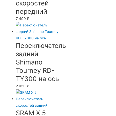
скоростей
передний
7 490
₽
Переключатель
задний
Shimano
Tourney RD-
TY300 на ось
2 050
₽
SRAM X.5