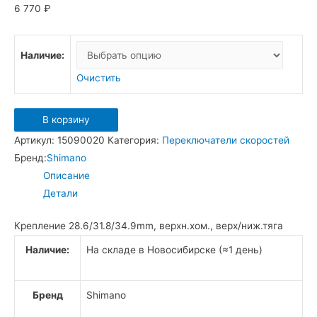
6 770
₽
Наличие:
Очистить
Количество
В корзину
товара
Артикул:
15090020
Категория:
Переключатели скоростей
Shimano
Бренд:
Shimano
Deore
Описание
3x10ск.
Детали
FD-
M611
Крепление 28.6/31.8/34.9mm, верхн.хом., верх/ниж.тяга
Переключатель
Наличие:
На складе в Новосибирске (≈1 день)
скоростей
передний
Бренд
Shimano