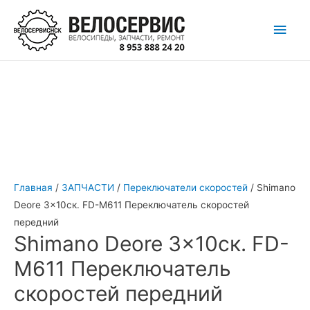
Перейти
Глав
к
содержимому
мен
Главная
/
ЗАПЧАСТИ
/
Переключатели скоростей
/ Shimano
Deore 3×10ск. FD-M611 Переключатель скоростей
передний
Shimano Deore 3×10ск. FD-
M611 Переключатель
скоростей передний