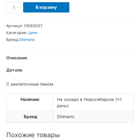
Количество
В корзину
товара
Shimano
Артикул:
15060037
Deore
Категория:
Цепи
CN-
Бренд:
Shimano
UG51
Цепь
Описание
5-
6-
Детали
7
-
C заклепочным пином
скоростная
Наличие:
На складе в Новосибирске (≈1
день)
Бренд
Shimano
Похожие товары