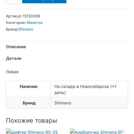
товара
Shimano
Артикул:
15120068
Deore
Категория:
Манетки
SL-
Бренд:
Shimano
M510
Передняя
Описание
курковая
манетка
Детали
3
скорости
Левая
Наличие:
На складе в Новосибирске (≈1
день)
Бренд
Shimano
Похожие товары