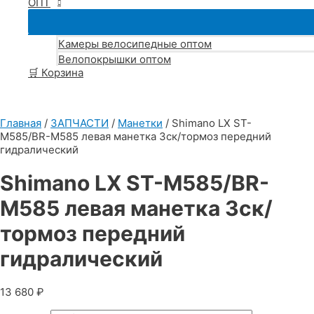
ОПТ
Камеры велосипедные оптом
Велопокрышки оптом
🛒 Корзина
Главная
/
ЗАПЧАСТИ
/
Манетки
/ Shimano LX ST-
M585/BR-M585 левая манетка 3ск/тормоз передний
гидралический
Shimano LX ST-M585/BR-
M585 левая манетка 3ск/
тормоз передний
гидралический
13 680
₽