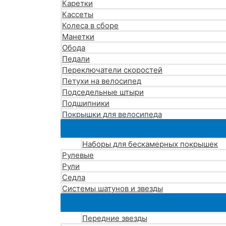
Каретки
Кассеты
Колеса в сборе
Манетки
Обода
Педали
Переключатели скоростей
Петухи на велосипед
Подседельные штыри
Подшипники
Покрышки для велосипеда
Наборы для бескамерных покрышек
Рулевые
Рули
Седла
Системы шатунов и звезды
Передние звезды