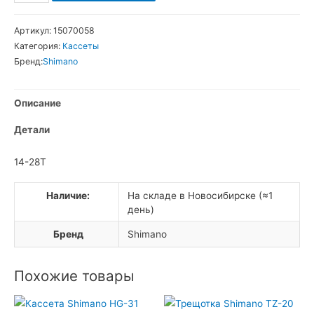
товара
Shimano
Артикул:
15070058
MF-
Категория:
Кассеты
TZ-
Бренд:
Shimano
20
Трещотка
Описание
6
звезд
Детали
14-28T
Наличие:
На складе в Новосибирске (≈1
день)
Бренд
Shimano
Похожие товары