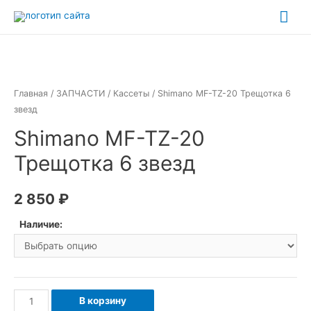
Перейти
Гла
к
ме
содержимому
Главная
/
ЗАПЧАСТИ
/
Кассеты
/ Shimano MF-TZ-20 Трещотка 6
звезд
Shimano MF-TZ-20
Трещотка 6 звезд
2 850
₽
Наличие:
Количество
В корзину