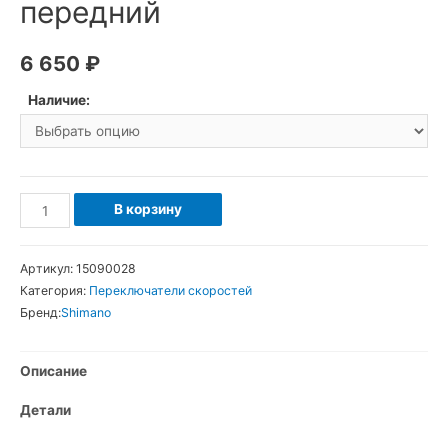
передний
6 650
₽
Наличие:
Количество
В корзину
товара
Shimano
Артикул:
15090028
XT
Категория:
Переключатели скоростей
FD-
Бренд:
Shimano
M750
Переключатель
Описание
скоростей
передний
Детали