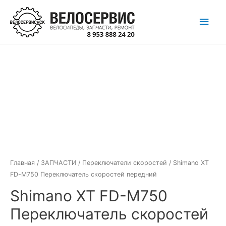
Перейти
Глав
к
содержимому
мен
Главная
/
ЗАПЧАСТИ
/
Переключатели скоростей
/ Shimano XT
FD-M750 Переключатель скоростей передний
Shimano XT FD-M750
Переключатель скоростей