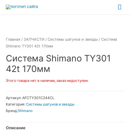
Перейти
Гла
к
ме
содержимому
Главная
/
ЗАПЧАСТИ
/
Системы шатунов и звезды
/ Система
Shimano TY301 42t 170мм
Система Shimano TY301
42t 170мм
Этого товара нет в наличии, заказ недоступен.
Артикул:
AFCTY301C244CL
Категория:
Системы шатунов и звезды
Бренд:
Shimano
Описание