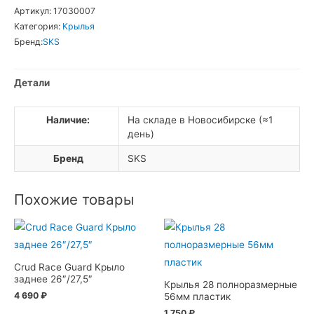
SKS
Артикул:
17030007
Dashboard
Категория:
Крылья
Крыло
Бренд:
SKS
переднее
26"/27,5"
Детали
Наличие:
На складе в Новосибирске (≈1
день)
Бренд
SKS
Похожие товары
Crud Race Guard Крыло
заднее 26″/27,5″
Крылья 28 полноразмерные
4 690
₽
56мм пластик
1 750
₽