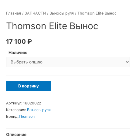
Главная
/
ЗАПЧАСТИ
/
Выносы руля
/ Thomson Elite Вынос
Thomson Elite Вынос
17 100
₽
Наличие:
Количество
В корзину
товара
Thomson
Артикул:
16020022
Elite
Категория:
Выносы руля
Вынос
Бренд:
Thomson
Описание