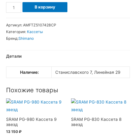
Количество
В корзину
товара
Трещотка
Артикул:
AMFTZ5107428CP
Shimano
Категория:
Кассеты
TZ-
Бренд:
Shimano
510
7sp
Детали
14-
28
Наличие:
Станиславского 7, Линейная 29
Похожие товары
SRAM PG-980 Кассета 9
SRAM PG-830 Кассета 8
звезд
звезд
13 150
₽