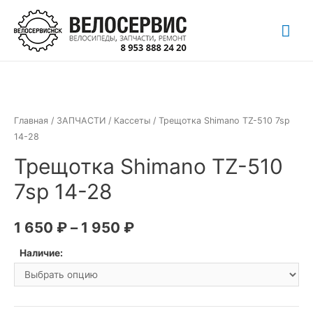
Перейти
Гла
к
содержимому
ме
Главная
/
ЗАПЧАСТИ
/
Кассеты
/ Трещотка Shimano TZ-510 7sp
14-28
Трещотка Shimano TZ-510
7sp 14-28
1 650
₽
–
1 950
₽
Наличие: