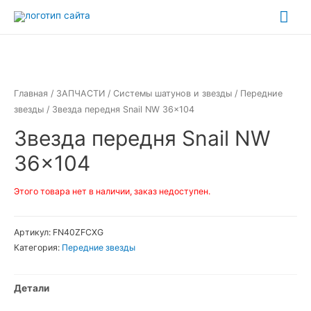
Перейти
Гла
к
ме
содержимому
Главная
/
ЗАПЧАСТИ
/
Системы шатунов и звезды
/
Передние
звезды
/ Звезда передня Snail NW 36×104
Звезда передня Snail NW
36×104
Этого товара нет в наличии, заказ недоступен.
Артикул:
FN40ZFCXG
Категория:
Передние звезды
Детали