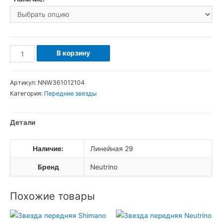
Количество
В корзину
товара
Звезда
Артикул:
NNW361012104
передняя
Категория:
Передние звезды
Neutrino
Narrowwide
Детали
36T
10-
Наличие:
Линейная 29
12sp
BCD
Бренд
Neutrino
104
Похожие товары