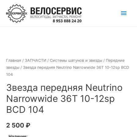
Перейти
Глав
к
содержимому
мен
Главная
/
ЗАПЧАСТИ
/
Системы шатунов и звезды
/
Передние
звезды
/ Звезда передняя Neutrino Narrowwide 36T 10-12sp BCD
104
Звезда передняя Neutrino
Narrowwide 36T 10-12sp
BCD 104
2 500
₽
Наличие: