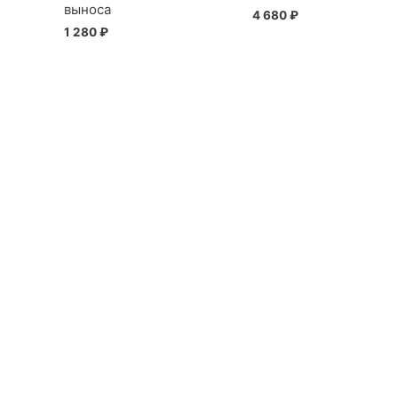
выноса
4 680
₽
1 280
₽