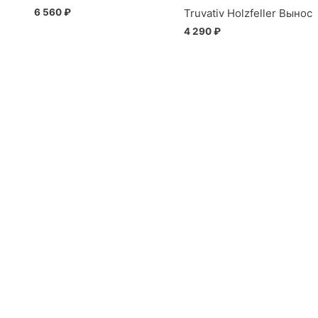
6 560
₽
Truvativ Holzfeller Вынос
4 290
₽