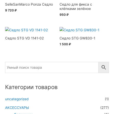
SelleSanMarco Ponza Седло
Седло для фикса с
клёпками зелёное
9 720
₽
950
₽
Седло STG VD 1141-02
Седло STG GW830-1
1 500
₽
Категории товаров
uncategorized
(1)
АКСЕССУАРЫ
(277)