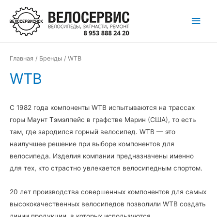
Перейти
Глав
к
содержимому
мен
Главная
/
Бренды
/ WTB
WTB
С 1982 года компоненты WTB испытываются на трассах
горы Маунт Тэмэлпейс в графстве Марин (США), то есть
там, где зародился горный велосипед. WTB — это
наилучшее решение при выборе компонентов для
велосипеда. Изделия компании предназначены именно
для тех, кто страстно увлекается велосипедным спортом.
20 лет производства совершенных компонентов для самых
высококачественных велосипедов позволили WTB создать
линии продукции, в которых используются