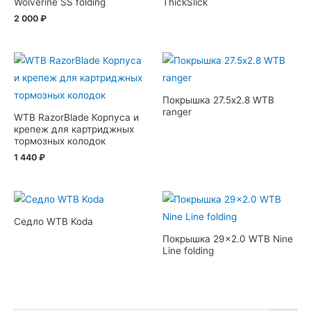
Wolverine SS folding
ThickSlick
2 000
₽
Покрышка 27.5х2.8 WTB
ranger
WTB RazorBlade Корпуса и
крепеж для картриджных
тормозных колодок
1 440
₽
Седло WTB Koda
Покрышка 29×2.0 WTB Nine
Line folding