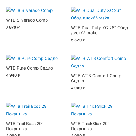
WTB Silverado Comp
7 870
₽
WTB Dual Duty XC 26″ Обод
диск/V-brake
5 320
₽
WTB Pure Comp Седло
4 940
₽
WTB WTB Comfort Comp
Седло
4 940
₽
WTB Trail Boss 29″
WTB ThickSlick 29″
Покрышка
Покрышка
4 090
₽
4 090
₽