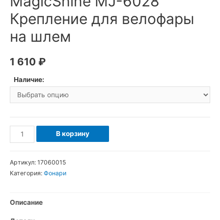
MagicShine MJ-6028
Крепление для велофары
на шлем
1 610
₽
Наличие:
Количество
В корзину
товара
MagicShine
Артикул:
17060015
MJ-
Категория:
Фонари
6028
Крепление
Описание
для
велофары