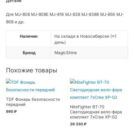
Детали
на
шлем
Для MJ-808 MJ-808E MJ-816 MJ-838 MJ-838B MJ-856 MJ-
868 и др.
Наличие:
На складе в Новосибирске (≈1
день)
Бренд
MagicShine
Похожие товары
TDF Фонарь безопасности
передний
NiteFighter BT-70
990
₽
Светодиодная вело-фара
комплект 7xCree XP-G2
26 330
₽