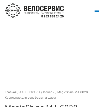
Перейти
Глав
к
содержимому
мен
Главная
/
АКСЕССУАРЫ
/
Фонари
/ MagicShine MJ-6028
Крепление для велофары на шлем